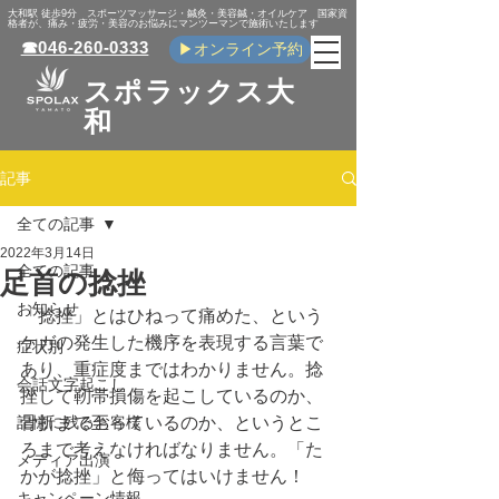
​大和駅 徒歩9分 スポーツマッサージ・鍼灸・美容鍼・オイルケア 国家資
格者が、痛み・疲労・美容のお悩みにマンツーマンで施術いたします
☎046-260-0333
▶オンライン予約
スポラックス大
和
記事
全ての記事
2022年3月14日
全ての記事
足首の捻挫
お知らせ
「捻挫」とはひねって痛めた、という
ケガの発生した機序を表現する言葉で
症状別
あり、重症度まではわかりません。捻
会話文字起こし
挫して靭帯損傷を起こしているのか、
記憶に残るお客様
骨折まで至っているのか、というとこ
ろまで考えなければなりません。「た
メディア出演
かが捻挫」と侮ってはいけません！
キャンペーン情報