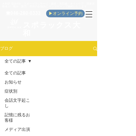
​大和駅 徒歩9分 スポーツマッサージ・鍼灸・美容鍼・オイルケア 国家資
格者が、痛み・疲労・美容のお悩みにマンツーマンで施術いたします
☎046-260-0333
▶オンライン予約
スポラックス大
和
ブログ
全ての記事
全ての記事
お知らせ
症状別
会話文字起こ
し
記憶に残るお
客様
メディア出演