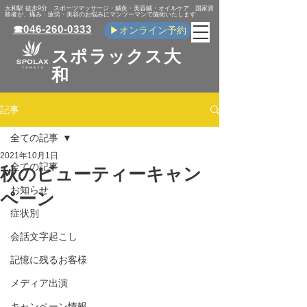
​大和駅 徒歩9分 スポーツマッサージ・鍼灸・美容鍼・オイルケア 国家資
格者が、痛み・疲労・美容のお悩みにマンツーマンで施術いたします
☎046-260-0333
▶オンライン予約
スポラックス大
和
記事
全ての記事
2021年10月1日
全ての記事
秋のビューティーキャン
お知らせ
ペーン
症状別
会話文字起こし
記憶に残るお客様
メディア出演
キャンペーン情報