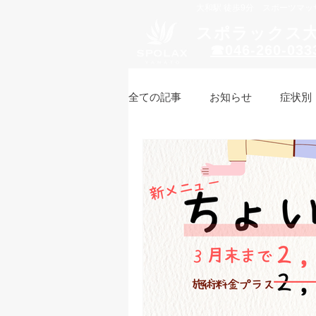
​大和駅 徒歩9分 スポーツ
スポラックス
☎046-260-033
全ての記事
お知らせ
症状別
オイルボディケア
ボディケ