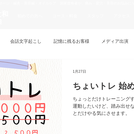
マッサージ・鍼灸・美容鍼・オイルケア 国家資格者が、痛み・疲労・美容のお悩みに
大和
初めての方へ
コース・料金
スタッフ
アクセス
3
会話文字起こし
記憶に残るお客様
メディア出演
ア
パーソナルトレーニング
フェイシャル
1月27日
ちょいトレ 始
ちょっとだけトレーニング
運動したいけど、踏み出せ
とだけやる気にさせます。